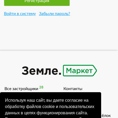
Войти в систему
Забыли пароль?
28
Все застройщики
Контакты
54
Коттеджные поселки
Блог
Используя наш сайт, вы даете согласие на
обработку файлов cookie и пользовательских
Акции
О проекте
данных в целях функционирования сайта.
Как разместить посёлок