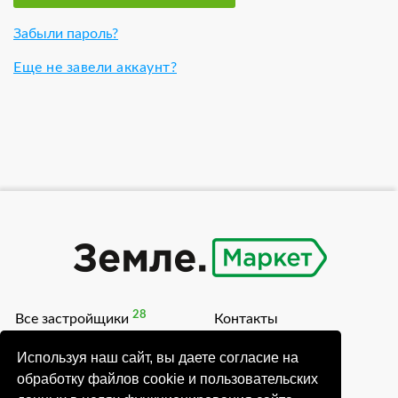
Забыли пароль?
Еще не завели аккаунт?
28
Все застройщики
Контакты
54
Коттеджные поселки
Блог
Используя наш сайт, вы даете согласие на
обработку файлов cookie и пользовательских
Акции
О проекте