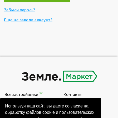
Забыли пароль?
Еще не завели аккаунт?
28
Все застройщики
Контакты
54
Коттеджные поселки
Блог
Используя наш сайт, вы даете согласие на
обработку файлов cookie и пользовательских
Акции
О проекте